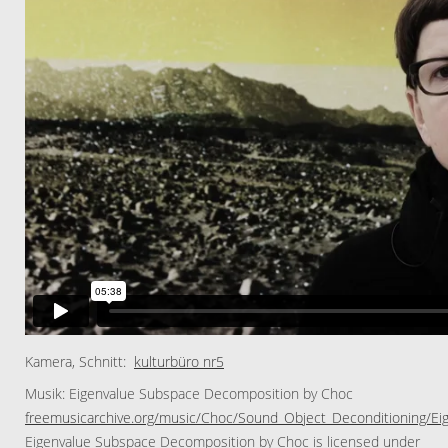
Kamera, Schnitt:
kulturbüro nr5
Musik: Eigenvalue Subspace Decomposition by Choc
freemusicarchive.org/music/Choc/Sound_Object_Deconditioning/E
Eigenvalue Subspace Decomposition by Choc is licensed under