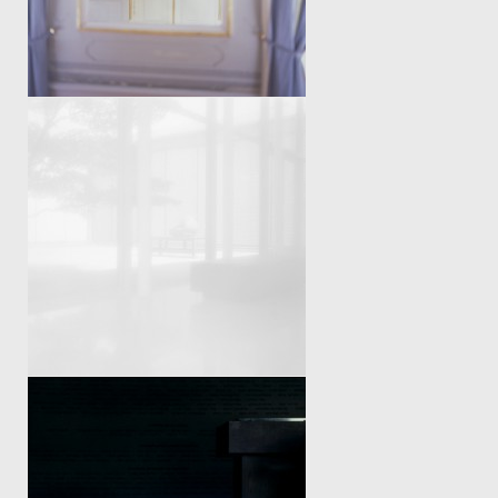
LICHTER
LET’S BE SILENT